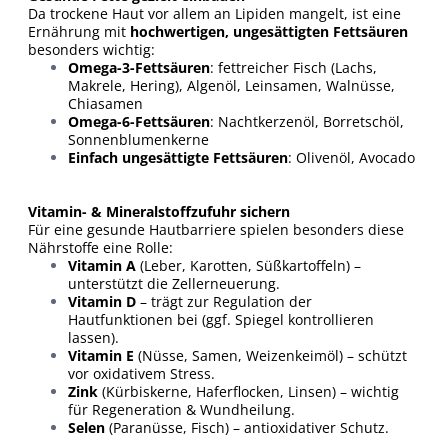
Da trockene Haut vor allem an Lipiden mangelt, ist eine
Ernährung mit
hochwertigen, ungesättigten Fettsäuren
besonders wichtig:
Omega-3-Fettsäuren
: fettreicher Fisch (Lachs,
Makrele, Hering), Algenöl, Leinsamen, Walnüsse,
Chiasamen
Omega-6-Fettsäuren
: Nachtkerzenöl, Borretschöl,
Sonnenblumenkerne
Einfach ungesättigte Fettsäuren
: Olivenöl, Avocado
Vitamin- & Mineralstoffzufuhr sichern
Für eine gesunde Hautbarriere spielen besonders diese
Nährstoffe eine Rolle:
Vitamin A
(Leber, Karotten, Süßkartoffeln) –
unterstützt die Zellerneuerung.
Vitamin D
– trägt zur Regulation der
Hautfunktionen bei (ggf. Spiegel kontrollieren
lassen).
Vitamin E
(Nüsse, Samen, Weizenkeimöl) – schützt
vor oxidativem Stress.
Zink
(Kürbiskerne, Haferflocken, Linsen) – wichtig
für Regeneration & Wundheilung.
Selen
(Paranüsse, Fisch) – antioxidativer Schutz.