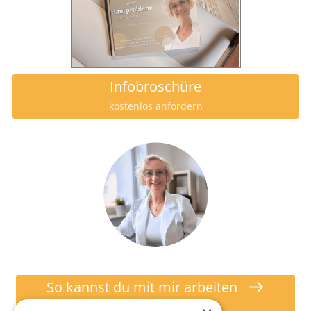
Infobroschüre
kostenlos anfordern
So kannst du mit mir arbeiten
zur SkinTalk Session