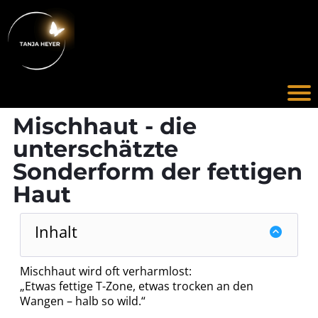
I
t
r
Mischhaut - die
unterschätzte
t
Sonderform der fettigen
Haut
Inhalt
l
Mischhaut wird oft verharmlost:
„Etwas fettige T-Zone, etwas trocken an den
Wangen – halb so wild.“