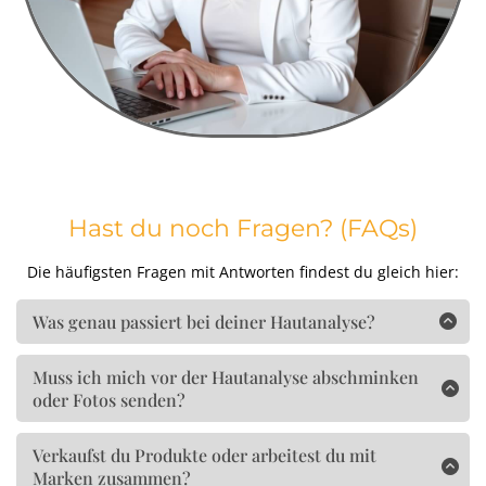
Hast du noch Fragen? (FAQs)
Die häufigsten Fragen mit Antworten findest du gleich hier:
Was genau passiert bei deiner Hautanalyse?
In der SkinTalk Session nehme ich deine Haut ganzheitlich
unter die Lupe – und zwar nicht nur das, was auf der
Muss ich mich vor der Hautanalyse abschminken
Oberfläche sichtbar ist. Ich beziehe auch deine Pflegeroutine,
oder Fotos senden?
dein Hautgefühl, deinen Alltag und eventuelle Beschwerden
Ja, bitte. Damit ich deine Haut möglichst genau beurteilen
mit ein. Dabei kombiniere ich über 35 Jahre Erfahrung als
kann, solltest du während der Session ungeschminkt sein,
Verkaufst du Produkte oder arbeitest du mit
Kosmetikerin mit meinem ganzheitlichen Blick als Skin &
idealerweise
nicht
frisch gereinigt und ohne Pflegeprodukte.
Marken zusammen?
Für die Vorbereitung sende ich dir eine Checkliste zu, damit
Health Coach.