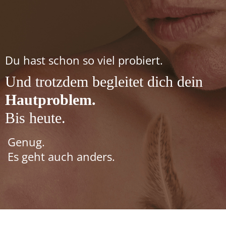
I
a
r
Du hast schon so viel probiert.
s
s
Und trotzdem begleitet dich dein
t
Hautproblem.
r
Bis heute.
l
r
Genug.
Es geht auch anders.