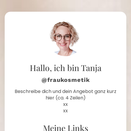
I
p
s
Hallo, ich bin Tanja
@fraukosmetik
Beschreibe dich und dein Angebot ganz kurz
r
hier (ca. 4 Zeilen)
k
xx
r
xx
Meine Links