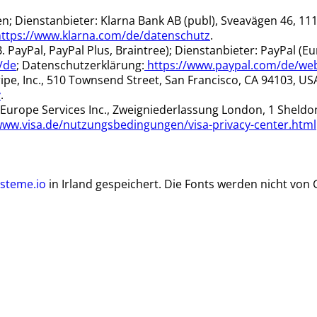
n; Dienstanbieter: Klarna Bank AB (publ), Sveavägen 46, 1
ttps://www.klarna.com/de/datenschutz
.
ayPal, PayPal Plus, Braintree); Dienstanbieter: PayPal (Europe
/de
; Datenschutzerklärung:
https://www.paypal.com/de/web
ripe, Inc., 510 Townsend Street, San Francisco, CA 94103, US
y
.
a Europe Services Inc., Zweigniederlassung London, 1 Sheld
www.visa.de/nutzungsbedingungen/visa-privacy-center.html
steme.io
in Irland gespeichert. Die Fonts werden nicht von