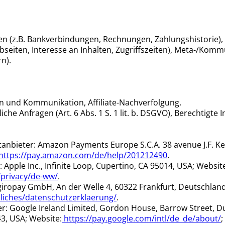
n (z.B. Bankverbindungen, Rechnungen, Zahlungshistorie), V
eiten, Interesse an Inhalten, Zugriffszeiten), Meta-/Kommu
n).
en und Kommunikation, Affiliate-Nachverfolgung.
 Anfragen (Art. 6 Abs. 1 S. 1 lit. b. DSGVO), Berechtigte Inte
anbieter: Amazon Payments Europe S.C.A. 38 avenue J.F. K
https://pay.amazon.com/de/help/201212490
.
Apple Inc., Infinite Loop, Cupertino, CA 95014, USA; Websit
/privacy/de-ww/
.
giropay GmbH, An der Welle 4, 60322 Frankfurt, Deutschland
tliches/datenschutzerklaerung/
.
r: Google Ireland Limited, Gordon House, Barrow Street, D
3, USA; Website:
https://pay.google.com/intl/de_de/about/
;