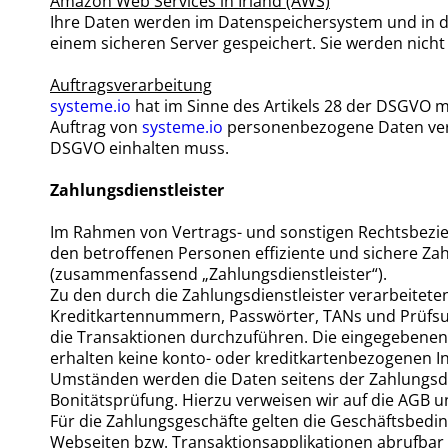
Amazon Web Services in Irland (AWS)
Ihre Daten werden im Datenspeichersystem und in d
einem sicheren Server gespeichert. Sie werden nich
Auftragsverarbeitung
systeme.io
hat im Sinne des Artikels 28 der DSGVO m
Auftrag von
systeme.io
personenbezogene Daten verar
DSGVO einhalten muss.
Zahlungsdienstleister
Im Rahmen von Vertrags- und sonstigen Rechtsbezieh
den betroffenen Personen effiziente und sichere Zah
(zusammenfassend „Zahlungsdienstleister“).
Zu den durch die Zahlungsdienstleister verarbeitet
Kreditkartennummern, Passwörter, TANs und Prüfs
die Transaktionen durchzuführen. Die eingegebenen D
erhalten keine konto- oder kreditkartenbezogenen I
Umständen werden die Daten seitens der Zahlungsdie
Bonitätsprüfung. Hierzu verweisen wir auf die AGB u
Für die Zahlungsgeschäfte gelten die Geschäftsbedin
Webseiten bzw. Transaktionsapplikationen abrufbar 