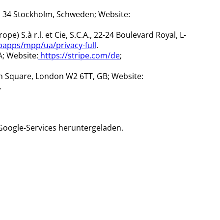
11 34 Stockholm, Schweden; Website:
) S.à r.l. et Cie, S.C.A., 22-24 Boulevard Royal, L-
apps/mpp/ua/privacy-full
.
A; Website:
https://stripe.com/de
;
on Square, London W2 6TT, GB; Website:
.
 Google-Services heruntergeladen.