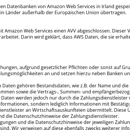
en Datenbanken von Amazon Web Services in Irland gespeich
t in Länder außerhalb der Europäischen Union übertragen.
it Amazon Web Services einen AVV abgeschlossen. Dieser Ve
beitet. Darin wird geklärt, dass AWS Daten, die sie erhalt
ungen, aufgrund gesetzlicher Pflichten oder sonst auf Gru
lungsmöglichkeiten an und setzen hierzu neben Banken und 
en Daten gehören Bestandsdaten, wie z.B. der Name und di
ummen sowie die Vertrags-, Summen- und empfängerbezoge
aten werden jedoch nur durch die Zahlungsdienstleister ver
nformationen, sondern lediglich Informationen mit Bestäti
nstleister an Wirtschaftsauskunfteien übermittelt. Diese Ü
nd die Datenschutzhinweise der Zahlungsdienstleister.
gungen und die Datenschutzhinweise der jeweiligen Zahlungs
sind. Wir verweisen auf diese ebenfalls zwecks weiterer I